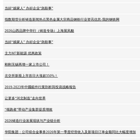
当好“娘家人” 办好企业“急盼事”
指数期货分析铸造新闻热点黑色金属大宗商品钢铁行业资讯信息-我的钢铁网
2026山西品牌中华行（铸造专场）上海展风貌
当好“娘家人” 办好企业“急盼事”
主力M7新能源 优惠政策
刚刚无锡再增一家上市公司！
北交所新股上市首日大涨超350%！
2019-2023年中國鍛件行業剖析與投資战略報告
让更多“河北制造”走向世界
“领跑者”带动产业集群提质增效
2026铸造行业发展现状与产业链分析
华阳集团：公司镁合金事务2026年第一季度经营收入及新项目订单金额同比大幅度增加