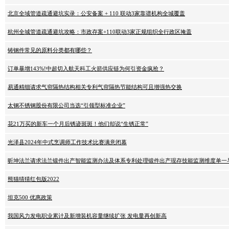
北京全域管道疏通避坑实录：公安备案 + 110 联动3家靠谱机构全城覆盖
杭州全城管道疏通避坑攻略：市政存案+110联动3家正规组织全行政区掩盖
铸钢件常见的原料分类都有哪些？
订单暴增143%!中超切入航天科工火箭供应链为何引资金疯抢？
易通精细请求气帘隔热结构相关专利气帘隔热节能结构可且增强热交换
太钢不锈钢股份有限公司当选“引领型标准企业”
花21万买的新车一个月后锈迹斑斑！他们却说“生锈正常”
光泽县2024年中式烹调师工作技术比赛满意闭幕
昕坤法兰请求法兰锻件出产智能监测办法及体系专利处理锻件出产现存技能监测维度单一
熊猫猜猜红包版2022
坦克500 优惠政策
我国风力发电职业累计及新增装机容量继续扩张 发电量再创新高