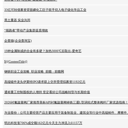
33亿可转债募资背面磷化工巨子联手切入电子级化学品工业
黑土重器 实业兴邦
“领跑者”带动产业集群提质增效
企查猫(企业查询宝)
19种金属制成的合金有多硬？加热3000℃后取出-爱奇艺
${(ContentTitle)}
钢铁职业工业攻略_职业攻略_前瞻 - 前瞻网
高端锻件龙头伊莱特IPO请求获上交所受理拟募资1192亿元
通裕重工控制股权的人增持 坚定看好公司战略转型与长期价值
2026衬氟旋塞阀厂家推荐美标API衬氟旋塞阀铸铁三通L型涡轮式整体阀杆厂家优选指南
兴业股份：公司主要经营产品主要应用于装备制造业、建筑业等行业中高端铸件、摩擦件
明志科技涨706%成交额162亿元今天主力净流入61157万