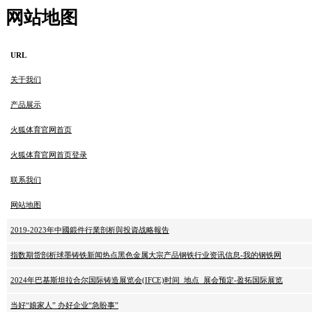
网站地图
URL
关于我们
产品展示
火狐体育官网首页
火狐体育官网首页登录
联系我们
网站地图
2019-2023年中國鍛件行業剖析與投資战略報告
指数期货剖析球墨铸铁新闻热点黑色金属大宗产品钢铁行业资讯信息-我的钢铁网
2024年巴基斯坦拉合尔国际铸造展览会(IFCE)时间_地点_展会预定-盈拓国际展览
当好“娘家人” 办好企业“急盼事”