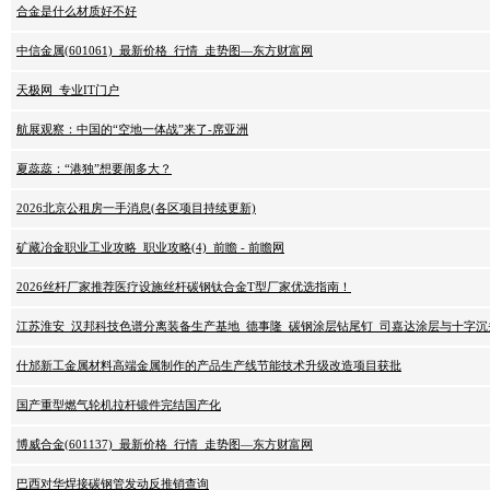
合金是什么材质好不好
中信金属(601061)_最新价格_行情_走势图—东方财富网
天极网_专业IT门户
航展观察：中国的“空地一体战”来了-席亚洲
夏蕊蕊：“港独”想要闹多大？
2026北京公租房一手消息(各区项目持续更新)
矿藏冶金职业工业攻略_职业攻略(4)_前瞻 - 前瞻网
2026丝杆厂家推荐医疗设施丝杆碳钢钛合金T型厂家优选指南！
江苏淮安_汉邦科技色谱分离装备生产基地_德事隆_碳钢涂层钻尾钉_司嘉达涂层与十字沉
什邡新工金属材料高端金属制作的产品生产线节能技术升级改造项目获批
国产重型燃气轮机拉杆锻件完结国产化
博威合金(601137)_最新价格_行情_走势图—东方财富网
巴西对华焊接碳钢管发动反推销查询