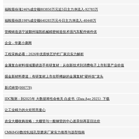
福鞍股份涨246%成交额803850万元近5日主力净流入-92783万
福鞍股份跌198%成交额640283万元今日主力净流入-40448万
管阀铸造选宁波鄞州瑞凯机械精密铸造技术强汽车配件铸件优
企业 - 华夏小康网
工程采购必看：2026年优质铁艺护栏厂家总实力解析
金属复合材料领域重磅选手有研复材：从创新技术到消费电子上市彰显产业价值
掘金新材料赛道：有研复材上市在即稀缺的金属复材“硬科技”龙头
新式铸管(000778)
IDC预测：到2025年 大数据将性命攸关 白皮书《Data Age 2025》下载
让工业精力的火炬照亮童心
农业大棚收购攻略：大棚管与一般钢管的中心差异别再盲目比价
CMK8450数控轧辊孔型磨床厂家实力推荐与选型指南