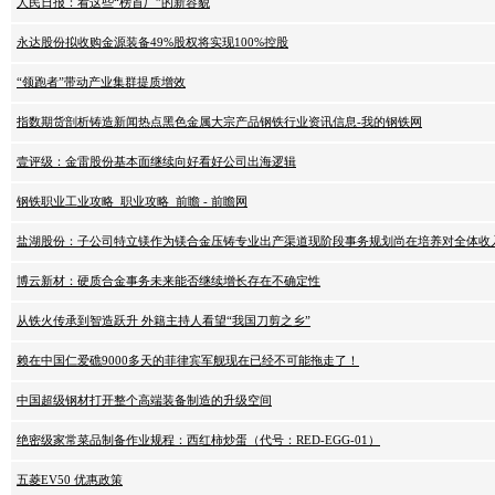
人民日报：看这些“榜首厂”的新容貌
永达股份拟收购金源装备49%股权将实现100%控股
“领跑者”带动产业集群提质增效
指数期货剖析铸造新闻热点黑色金属大宗产品钢铁行业资讯信息-我的钢铁网
壹评级：金雷股份基本面继续向好看好公司出海逻辑
钢铁职业工业攻略_职业攻略_前瞻 - 前瞻网
盐湖股份：子公司特立镁作为镁合金压铸专业出产渠道现阶段事务规划尚在培养对全体收
博云新材：硬质合金事务未来能否继续增长存在不确定性
从铁火传承到智造跃升 外籍主持人看望“我国刀剪之乡”
赖在中国仁爱礁9000多天的菲律宾军舰现在已经不可能拖走了！
中国超级钢材打开整个高端装备制造的升级空间
绝密级家常菜品制备作业规程：西红柿炒蛋（代号：RED-EGG-01）
五菱EV50 优惠政策