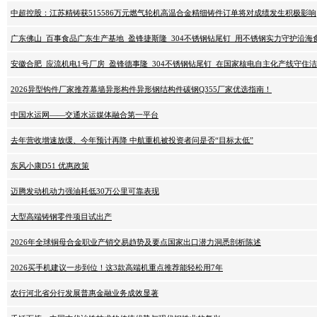
中超控股：江苏精铸获515586万元燃气轮机高温合金精细铸件订单将对成绩发生积极影响
广东佛山_百事食品广东生产基地_盈锋捷斯隆_304不锈钢钻尾钉_用不锈钢实力守护沿海
安徽合肥_应流机电1号厂房_盈锋德事隆_304不锈钢钻尾钉_在国家核电自主化产线守住
2026异型钩件厂家推荐幕墙异形构件异形钢结构件碳钢Q355厂家优选指南！
中国水运网——交通水运媒体融合第一平台
去年营收增速放缓、今年预计再降 中航重机被投资者问是否“目标太低”
东风小康D51 优惠政策
迈腾发动机动力强油耗低30万公里可靠表现
大型高端铸钢零件项目试出产
2026年全球铜母合金职业产销交易趋势及要点国家出口潜力洞悉剖析陈述
2026买手机建议一步到位！这3款高端机重点推荐能轻松用7年
农行河北省分行发展普惠金融业务成效显著