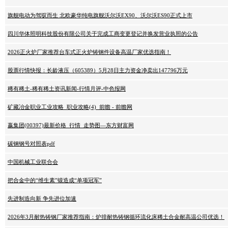
旗舰电动为驾驭而生 北欧豪华纯电旗舰沃尔沃EX90、沃尔沃ES90正式上市
四川华体照明科技股份有限公司关于完成工商变更登记并换发营业执照的公告
2026正火炉厂家推荐台车式正火炉铸钢件设备高温厂家优选指南！
股票行情快报：长龄液压（605389）5月28日主力资金净卖出147796万元
稀有稀土-稀有稀土资讯新闻-行情月评-中色报网
矿藏冶金职业工业攻略_职业攻略(4)_前瞻 - 前瞻网
嬴集团(00397)最新价格_行情_走势图—东方财富网
碳钢钢号对照表pdf
中国机械工业联合会
把合金中的“维生素”锻造成“单项冠军”
先进制造向新 争先进位加速
2026年3月耐热铸钢厂家推荐指南：炉排耐热铸钢循环流化床稀土合金耐高温公司优选！