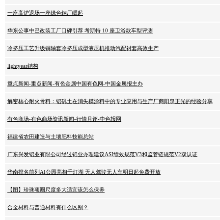
一座高炉退场一座绿色钢厂崛起
华东公事中巴改装工厂口碑引荐 考斯特 10 座卫浴款车型评测
冷挤压工艺升级铜轴套冷挤压成型液压机推动汽配衬套高效生产
lightyear结构
重点新闻-重点新闻-有色金属中国有色网-中国金属报主办
解密核心耐火骨料：铝矾土在消失模涂料中的专业应用与生产厂商阳泉正光的经验分享
有色商场-有色商场资讯新闻-行情月评-中色报网
福建省农田建造与土壤肥料技能总站
广东兴发铝业有限公司经过铝业办理建议ASI绩效规范V3和监管链规范V2双认证
华南排名前列AI公园亮相千灯湖 无人驾驶无人车明日起免费开放
【图】珍珠项圈尺度多大适宜该怎么保养
合金材料与普通材料有什么区别？