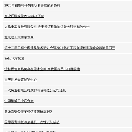
2026年钢铁铸件的现状和开展的新趋势
企业环境政策Word模板下载
太原重工股份有限公司 关于签订租赁协议暨关联交易的公告
北京理工大学学术网
第十二届工程办理世界学术研讨会暨2024北京工程办理科学高峰论坛隆重召开
Sohu汽车频道
沙特焊管商场仍存在需求空间 为我国抢手出口目的地
重庆世界会议展览中心
一汽铸造有限公司成都有色铸造分公司巡礼
中国机械工业联合会
超级驾驭公交车模仿器破解版203
国际最宽铜板冷热轧机一次性试轧成功