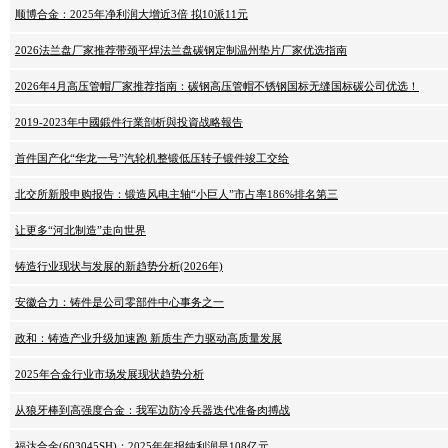
顺博合金：2025年净利润大增近3倍 拟10派11元
2026法兰盘厂家推荐带颈平焊法兰盘碳钢定制温州垫片厂家优选指南
2026年4月高压管帽厂家推荐指南：碳钢高压管帽不锈钢国标无缝国标碳公司优选！
2019-2023年中國鍛件行業剖析與投資战略報告
首件国产化“华龙一号”汽轮机整锻低压转子锻件竣工交给
北交所新股申购报告：锻造风电主轴“小巨人”市占率186%排名第三
让更多“河北制造”走向世界
铸造行业现状与发展的新趋势分析(2026年)
安徽合力：铸件是公司零部件中心事务之一
政和：铸造产业升级加速跑 新质生产力驱动高质量发展
2025年合金行业市场发展现状趋势分析
从狼牙棒到高强度合金：我军边防冷兵器迭代准备肉搏战
福达合金(603045SH)：2025年年报纯利润是108亿元