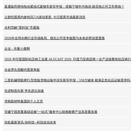
盈通纵昂牌纯电动紧缩式废物车新车申报：搭载宁德年代电池 能否抢占环卫车商场？
云财经股票内参快讯724滚动更新_今日股票市场最新消息
水利范畴“黑科技”齐露脸
2026年全球水阀行业市场格局、领先公司竞争版图与未来趋势深度透视
企业 - 华夏小康网
2026 年印度国际铝压铸工业展 ALUCAST 2026_印度乃至南亚唯一全产业链聚焦铝压铸行
合金弹头觉醒内置菜单版
三星机械明航牌FL型危险货物运输半挂车新车申报：336方罐体 能满足危化品运输需求吗
先进制造向新 争先进位加速
求精新材料集团的个人主页
安徽宁国质量基础设施“一站式”服务中心助推耐磨产业高质量发展
街机最新资讯-快科技--科技改动未来