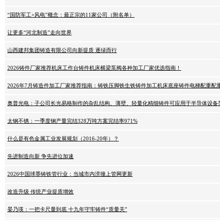
“国防军工+风电”概念：最正宗的11家公司（附名单）
让更多“河北制造”走向世界
山西建邦集团铸造有限公司向新提质 逐绿而行
2026铸件厂家推荐机床工作台铸件机床横梁泵阀各种加工厂家优选指南！
2026年7月铸造件加工厂家推荐指南：铸铁压脚铁生铁铸件加工机床底座铸件电梯配重配
奥普光电：子公司长光易格制作的杂乱结构、薄壁、轻量化精细铸件可应用于半导体设备
太钢不锈：一季度钢产量完结328万吨方案完结率971%
什么是有色金属工业发展规划（2016-20年）？
先进制造向新 争先进位加速
2026中国球墨铸铁管行业：当城市内涝撞上管网更新
改造升级 传统产业提质增效
晏乃瑛：一把卡尺量到底 十九年守牢铸件“质量关”