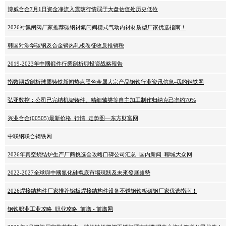
博威合金7月1日资金净流入震荡行情弱于大盘估值处历史低位
2026衬氟闸阀厂家推荐碳钢衬氟闸阀楔式气动内衬材质型厂家优选指南！
韩国对涉华碳钢及合金钢热轧板卷征收反推销税
2019-2023年中國鍛件行業剖析與投資战略報告
指数期货剖析球墨铸铁新闻热点黑色金属大宗产品钢铁行业资讯信息-我的钢铁网
弘亚数控：公司已完结机架铸件、精细轴类等自主加工制作归纳克己率约70%
兴业合金(00505)最新价格_行情_走势图—东方财富网
中联钢联合钢铁网
2026年真空烧结炉生产厂商挑选全攻略口碑公司汇总_国内新闻_聊城大众网
2022-2027全球與中國氮化硅襯底市場現狀及未來發展趨勢
2026焊接结构件厂家推荐铝板焊接结构件设备不锈钢铁板碳钢厂家优选指南！
钢铁职业工业攻略_职业攻略_前瞻 - 前瞻网