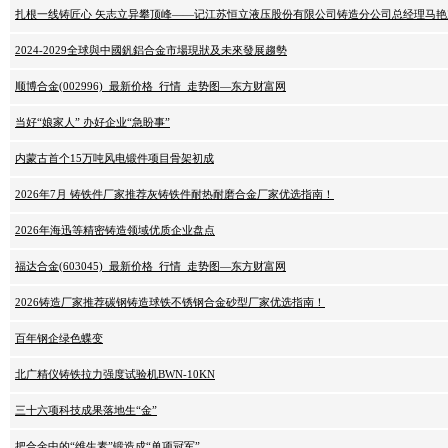
扎根一线铸匠心 矢志立异攀顶峰——记江苏恒立液压股份有限公司铸造分公司总经理马艳
2024-2029全球與中國釩鋁合金市場現狀及未來發展趨勢
顺博合金(002996)_最新价格_行情_走势图—东方财富网
当好“娘家人” 办好企业“急盼事”
内蒙古首个15万吨风电锻件项目骨架初成
2026年7月 铸铁件厂家推荐灰铸铁件耐热耐磨合金厂家优选指南！
2026年海迅等精密铸造领域优质企业盘点
福达合金(603045)_最新价格_行情_走势图—东方财富网
2026铸造厂家推荐碳钢铸造球铁不锈钢合金砂型厂家优选指南！
百年钢企绿色蝶变
北广精仪铸铁拉力强度试验机BWN-10KN
三十六项科技成果落地生“金”
把合金中的“维生素”锻造成“单项冠军”