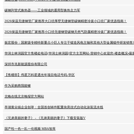
碳钢列管式换热器——工业领域的通用型换热主力军
2026保温无缝钢管厂家推荐大口径厚壁无缝钢管碳钢精密冷拔小口径厂家优选指南！
2026保温无缝钢管厂家推荐小口径无缝钢管碳钢天然气防腐精密冷拔厂家优选指南！
振宏股份：国家级专精特新重点小巨人专注于锻造风电主轴和其他大型金属锻件研发销售市
华润士林润园官方售楼处电话(华润士林润园)官方主页网站-营销中心欢迎您-楼盘概况•最新
深圳市兆新能源股份有限公司
【售楼部】伟星万科星遇光年项目电话号码-学区
作为采购商我能够
北晚在线北京晚报官方网站
亭湖黄尖镇企业创举：全国首创铸件配重块悬挂式自动化涂装流水线
《兄弟美丽的妻子》 - 《兄弟美丽的妻子》下载安装版V
国产性一色一乱一伦视频 MBA智库