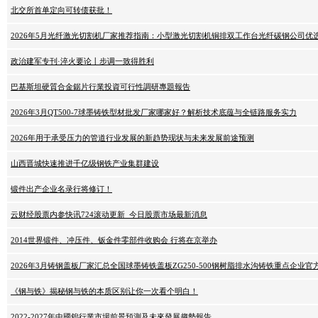
北交所首单定向可转债获批！
2026年5月光纤激光切割机厂家推荐指南：小型激光切割机铜排双工作台光纤碳钢公司优
政治建军专刊·淬火要论丨步调一致得胜利
巴基斯坦硬質合金鋸片行業投資可行性調研專題報告
2026年3月QT500-7球墨铸铁型材批发厂家哪家好？解析技术底蕴与全链路服务实力
2026年用于承受压力的管道行业发展的新趋势现状与未来发展前途预测
山西晋城快速推进千亿级钢铁产业集群建设
锻件出产企业名录行将修订！
云财经股票内参快讯724滚动更新_今日股票市场最新消息
2014世界锻件、冲压件、钣金件零部件收购会 行将在京举办
2026年3月铸钢盖板厂家汇总全国球墨铸铁盖板ZG250-500钢树脂排水沟铸铁重点企业
《钢与铁》揭秘钢与铁的本质区别让你一次看个明白！
2022-2027年中國鎢行業市場前景預測及未來發展趨勢報告