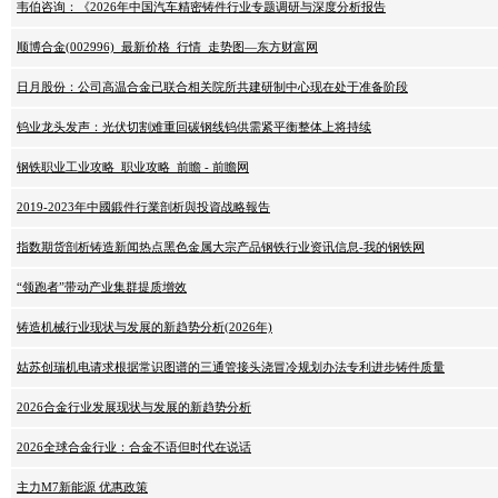
韦伯咨询：《2026年中国汽车精密铸件行业专题调研与深度分析报告
顺博合金(002996)_最新价格_行情_走势图—东方财富网
日月股份：公司高温合金已联合相关院所共建研制中心现在处于准备阶段
钨业龙头发声：光伏切割难重回碳钢线钨供需紧平衡整体上将持续
钢铁职业工业攻略_职业攻略_前瞻 - 前瞻网
2019-2023年中國鍛件行業剖析與投資战略報告
指数期货剖析铸造新闻热点黑色金属大宗产品钢铁行业资讯信息-我的钢铁网
“领跑者”带动产业集群提质增效
铸造机械行业现状与发展的新趋势分析(2026年)
姑苏创瑞机电请求根据常识图谱的三通管接头浇冒冷规划办法专利进步铸件质量
2026合金行业发展现状与发展的新趋势分析
2026全球合金行业：合金不语但时代在说话
主力M7新能源 优惠政策