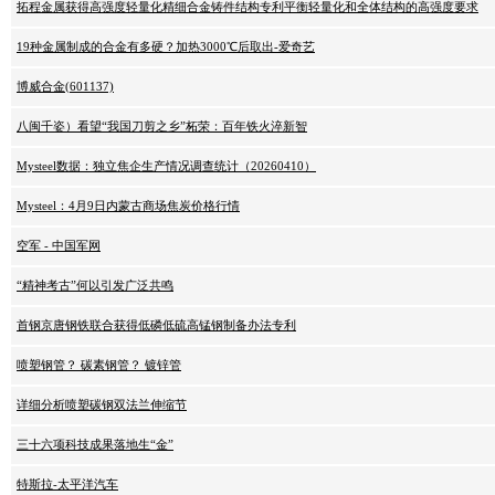
拓程金属获得高强度轻量化精细合金铸件结构专利平衡轻量化和全体结构的高强度要求
19种金属制成的合金有多硬？加热3000℃后取出-爱奇艺
博威合金(601137)
八闽千姿）看望“我国刀剪之乡”柘荣：百年铁火淬新智
Mysteel数据：独立焦企生产情况调查统计（20260410）
Mysteel：4月9日内蒙古商场焦炭价格行情
空军 - 中国军网
“精神考古”何以引发广泛共鸣
首钢京唐钢铁联合获得低磷低硫高锰钢制备办法专利
喷塑钢管？ 碳素钢管？ 镀锌管
详细分析喷塑碳钢双法兰伸缩节
三十六项科技成果落地生“金”
特斯拉-太平洋汽车