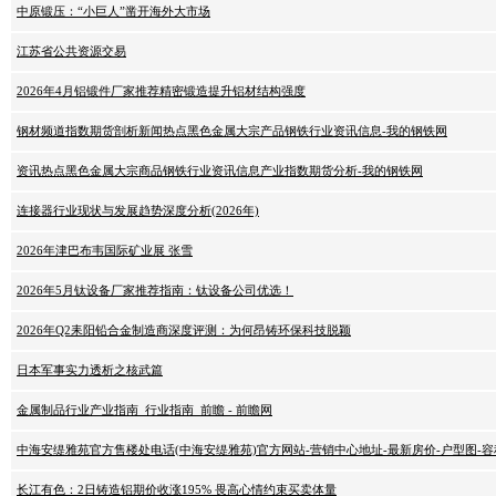
中原锻压：“小巨人”凿开海外大市场
江苏省公共资源交易
2026年4月铝锻件厂家推荐精密锻造提升铝材结构强度
钢材频道指数期货剖析新闻热点黑色金属大宗产品钢铁行业资讯信息-我的钢铁网
资讯热点黑色金属大宗商品钢铁行业资讯信息产业指数期货分析-我的钢铁网
连接器行业现状与发展趋势深度分析(2026年)
2026年津巴布韦国际矿业展 张雪
2026年5月钛设备厂家推荐指南：钛设备公司优选！
2026年Q2耒阳铅合金制造商深度评测：为何昂铸环保科技脱颖
日本军事实力透析之核武篇
金属制品行业产业指南_行业指南_前瞻 - 前瞻网
中海安缇雅苑官方售楼处电话(中海安缇雅苑)官方网站-营销中心地址-最新房价-户型图-容积率
长江有色：2日铸造铝期价收涨195% 畏高心情约束买卖体量