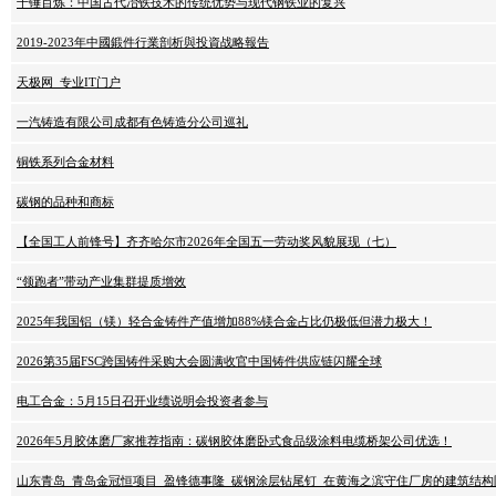
千锤百炼：中国古代冶铁技术的传统优势与现代钢铁业的复兴
2019-2023年中國鍛件行業剖析與投資战略報告
天极网_专业IT门户
一汽铸造有限公司成都有色铸造分公司巡礼
铜铁系列合金材料
碳钢的品种和商标
【全国工人前锋号】齐齐哈尔市2026年全国五一劳动奖风貌展现（七）
“领跑者”带动产业集群提质增效
2025年我国铝（镁）轻合金铸件产值增加88%镁合金占比仍极低但潜力极大！
2026第35届FSC跨国铸件采购大会圆满收官中国铸件供应链闪耀全球
电工合金：5月15日召开业绩说明会投资者参与
2026年5月胶体磨厂家推荐指南：碳钢胶体磨卧式食品级涂料电缆桥架公司优选！
山东青岛_青岛金冠恒项目_盈锋德事隆_碳钢涂层钻尾钉_在黄海之滨守住厂房的建筑结构