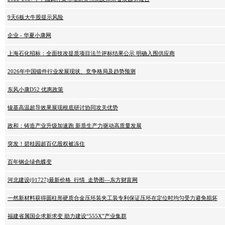
9天6板大牛股提示风险
企业 - 华夏小康网
上海石化招标：全面技改提质项目法兰评标结果公示 明确入围供应商
2026年中国锻件行业发展现状、竞争格局及趋势预测
东风小康D52 优惠政策
镍基高温超导效果展现根底研讨协同攻关优势
政和：铸造产业升级加速跑 新质生产力驱动高质量发展
突发！碧桂园超百亿股权被冻住
百年钢企绿色蝶变
河北建设(01727)最新价格_行情_走势图—东方财富网
一然新材料获得圆柱形硬质合金压坯装夹工装专利保证压坯在定位时均匀受力避免损坏
福建省属国企求新求变 助力建设“555X”产业集群