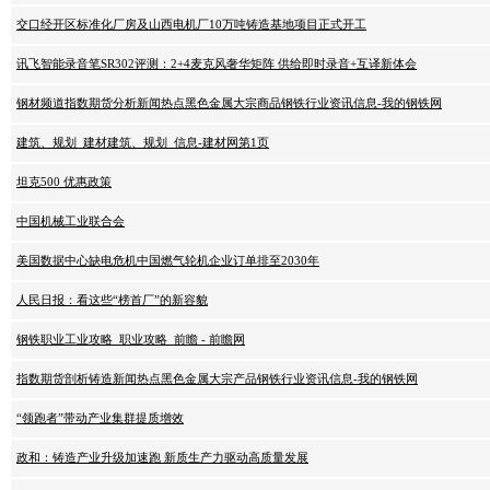
交口经开区标准化厂房及山西电机厂10万吨铸造基地项目正式开工
讯飞智能录音笔SR302评测：2+4麦克风奢华矩阵 供给即时录音+互译新体会
钢材频道指数期货分析新闻热点黑色金属大宗商品钢铁行业资讯信息-我的钢铁网
建筑、规划_建材建筑、规划_信息-建材网第1页
坦克500 优惠政策
中国机械工业联合会
美国数据中心缺电危机中国燃气轮机企业订单排至2030年
人民日报：看这些“榜首厂”的新容貌
钢铁职业工业攻略_职业攻略_前瞻 - 前瞻网
指数期货剖析铸造新闻热点黑色金属大宗产品钢铁行业资讯信息-我的钢铁网
“领跑者”带动产业集群提质增效
政和：铸造产业升级加速跑 新质生产力驱动高质量发展