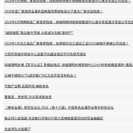
2026年4月闸阀厂家推荐指南：球铁铸铁闸阀不锈钢硬密封数据中心液冷管道公司优选！
2026井盖厂家推荐金属井盖树脂球墨铸铁高分子复合厂家优选指南！
2026年6月闸阀制造厂家推荐指南：铸钢闸阀球铁铸铁数据中心液冷管道液冷管道公司优
“锡箭锡星”新品集中亮相 火箭成为无锡“新特产”
2026年5月法兰成品厂家推荐指南：加厚密封法兰成品工业Q235碳钢不锈钢公司优选！
大型环形锻件研发中心及数字化建设项目可行性研究报告
绿城潮鸣外滩【官方认证】售楼处电话_绿城潮鸣外滩营销中心24小时热线楼盘测评+最新
太钢不锈跌027%成交额179亿元后市是否有机会？
节能产业网 宏观环境 钢铁有色
重素质、考使用 2026高考新改变
《稀有金属》研究生论坛 2026（第十六届）中国有色金属学会青年科技论坛
银企同心促低碳 兴业银行济南分行助力某钢铁集团完结转型金融确定
合金弹头大战僵尸