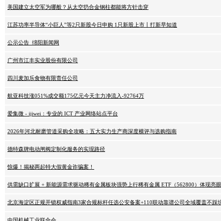
美国建立太空军为哪般？从太空扔合金钢柱都能将方针击穿
江苏功率半导体“小巨人”等2只新股今日申购 1只新股上市丨打新早知道
公示公告_绵阳新闻网
广州市江丰实业股份有限公司
四川麦加乐食物有限责任公司
航亚科技涨051%成交额175亿元今天主力净流入-92764万
爱集微 - ijiwei：专业的 ICT 产业网络站点平台
2026年河北耐磨管道采购全攻略：五大实力生产商深度横评与选购指南
德特森牌电动闸阀定制化服务的实现路径
惊爆！揭秘两起特大假黄金诈骗案！
供需缺口扩展 + 新能源需求驱动稀有金属板块强势上行稀有金属 ETF（562800）体现亮
北京海淀区正规开锁权威指南3家合规标杆任选公安备案+110联动靠谱公司全域覆盖不踩
中国机械工业联合会