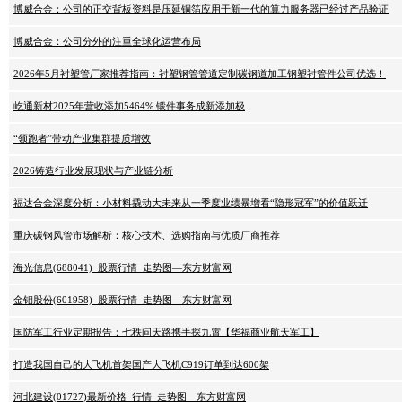
博威合金：公司的正交背板资料是压延铜箔应用于新一代的算力服务器已经过产品验证
博威合金：公司分外的注重全球化运营布局
2026年5月衬塑管厂家推荐指南：衬塑钢管管道定制碳钢道加工钢塑衬管件公司优选！
屹通新材2025年营收添加5464% 锻件事务成新添加极
“领跑者”带动产业集群提质增效
2026铸造行业发展现状与产业链分析
福达合金深度分析：小材料撬动大未来从一季度业绩暴增看“隐形冠军”的价值跃迁
重庆碳钢风管市场解析：核心技术、选购指南与优质厂商推荐
海光信息(688041)_股票行情_走势图—东方财富网
金钼股份(601958)_股票行情_走势图—东方财富网
国防军工行业定期报告：七秩问天路携手探九霄【华福商业航天军工】
打造我国自己的大飞机首架国产大飞机C919订单到达600架
河北建设(01727)最新价格_行情_走势图—东方财富网