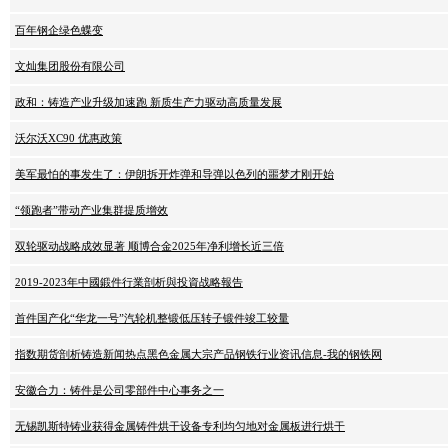
百年钢企绿色蝶变
文灿集团股份有限公司
政和：铸造产业升级加速跑 新质生产力驱动高质量发展
沃尔沃XC90 优惠政策
美军最怕的事发生了：伊朗拆开炸弹和导弹以色列的噩梦才刚开始
“领跑者”带动产业集群提质增效
双轮驱动战略成效显著 顺博合金2025年净利增长近三倍
2019-2023年中國鍛件行業剖析與投資战略報告
首件国产化“华龙一号”汽轮机整锻低压转子锻件竣工较量
指数期货剖析铸造新闻热点黑色金属大宗产品钢铁行业资讯信息-我的钢铁网
安徽合力：铸件是公司零部件中心事务之一
无锡凯斯特铸业获得金属铸件烘干设备专利均匀地对金属板进行烘干