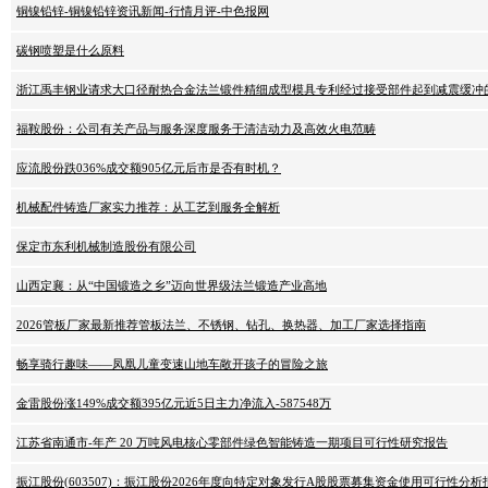
铜镍铅锌-铜镍铅锌资讯新闻-行情月评-中色报网
碳钢喷塑是什么原料
浙江禹丰钢业请求大口径耐热合金法兰锻件精细成型模具专利经过接受部件起到减震缓冲
福鞍股份：公司有关产品与服务深度服务于清洁动力及高效火电范畴
应流股份跌036%成交额905亿元后市是否有时机？
机械配件铸造厂家实力推荐：从工艺到服务全解析
保定市东利机械制造股份有限公司
山西定襄：从“中国锻造之乡”迈向世界级法兰锻造产业高地
2026管板厂家最新推荐管板法兰、不锈钢、钻孔、换热器、加工厂家选择指南
畅享骑行趣味——凤凰儿童变速山地车敞开孩子的冒险之旅
金雷股份涨149%成交额395亿元近5日主力净流入-587548万
江苏省南通市-年产 20 万吨风电核心零部件绿色智能铸造一期项目可行性研究报告
振江股份(603507)：振江股份2026年度向特定对象发行A股股票募集资金使用可行性分析