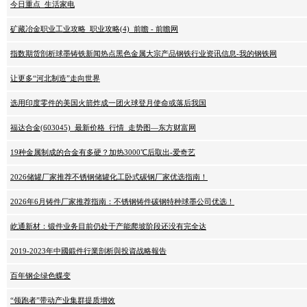
今日重点_生活家电
矿藏冶金职业工业攻略_职业攻略(4)_前瞻 - 前瞻网
指数期货剖析球墨铸铁新闻热点黑色金属大宗产品钢铁行业资讯信息-我的钢铁网
让更多“河北制造”走向世界
选用印度零件的美国火箭炸成一团火球登月使命或落后我国
福达合金(603045)_最新价格_行情_走势图—东方财富网
19种金属制成的合金有多硬？加热3000℃后取出-爱奇艺
2026储罐厂家推荐不锈钢储罐化工卧式碳钢厂家优选指南！
2026年6月铸件厂家推荐指南：不锈钢铸件碳钢特种球墨公司优选！
屹通新材：锻件业务目前仍处于产能爬坡阶段还没有完全达
2019-2023年中國鍛件行業剖析與投資战略報告
百年钢企绿色蝶变
“领跑者”带动产业集群提质增效