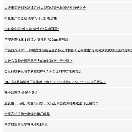
大连重工研制的25兆瓦超大型海优势电轮毂铸件顺畅交给
抢抓生产黄金期 奏响“开门红”奋进曲
把合金中的“维生素”锻造成“单项冠军”
产能逐渐优化！靖江大明将新增20mm横剪线
华菱西厨请求“一种耐腐蚀铝镁合金资料及其制备工艺与使用”专利可满意食物机械对资料
为什么有些金属产量不大却能影响整个产业链？
金发科技获发明专利授权PVCABS合金材料技能再晋级
2026年4月铝锻件厂家推荐指南：7050铝锻件608240327075公司优选！
安全回家路 铁警在身边
殷瓦钢、玛钢、考登马口铁、大马士革玄铁你都知道是什么钢吗？
一座高炉退场一座绿色钢厂崛起
东方财富财经早餐 6月3日周三