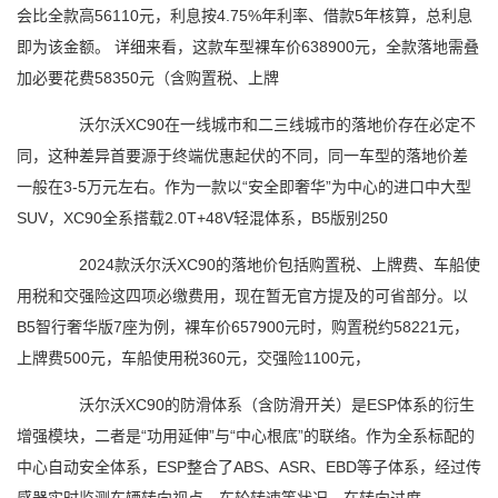
会比全款高56110元，利息按4.75%年利率、借款5年核算，总利息
即为该金额。 详细来看，这款车型裸车价638900元，全款落地需叠
加必要花费58350元（含购置税、上牌
沃尔沃XC90在一线城市和二三线城市的落地价存在必定不
同，这种差异首要源于终端优惠起伏的不同，同一车型的落地价差
一般在3-5万元左右。作为一款以“安全即奢华”为中心的进口中大型
SUV，XC90全系搭载2.0T+48V轻混体系，B5版别250
2024款沃尔沃XC90的落地价包括购置税、上牌费、车船使
用税和交强险这四项必缴费用，现在暂无官方提及的可省部分。以
B5智行奢华版7座为例，裸车价657900元时，购置税约58221元，
上牌费500元，车船使用税360元，交强险1100元，
沃尔沃XC90的防滑体系（含防滑开关）是ESP体系的衍生
增强模块，二者是“功用延伸”与“中心根底”的联络。作为全系标配的
中心自动安全体系，ESP整合了ABS、ASR、EBD等子体系，经过传