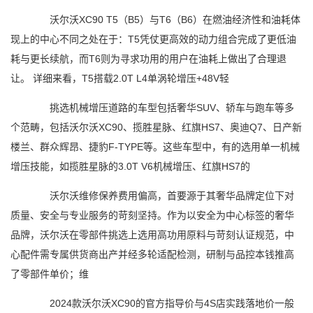
沃尔沃XC90 T5（B5）与T6（B6）在燃油经济性和油耗体
现上的中心不同之处在于：T5凭仗更高效的动力组合完成了更低油
耗与更长续航，而T6则为寻求功用的用户在油耗上做出了合理退
让。 详细来看，T5搭载2.0T L4单涡轮增压+48V轻
挑选机械增压道路的车型包括奢华SUV、轿车与跑车等多
个范畴，包括沃尔沃XC90、揽胜星脉、红旗HS7、奥迪Q7、日产新
楼兰、群众辉昂、捷豹F-TYPE等。这些车型中，有的选用单一机械
增压技能，如揽胜星脉的3.0T V6机械增压、红旗HS7的
沃尔沃维修保养费用偏高，首要源于其奢华品牌定位下对
质量、安全与专业服务的苛刻坚持。作为以安全为中心标签的奢华
品牌，沃尔沃在零部件挑选上选用高功用原料与苛刻认证规范，中
心配件需专属供货商出产并经多轮适配检测，研制与品控本钱推高
了零部件单价；维
2024款沃尔沃XC90的官方指导价与4S店实践落地价一般