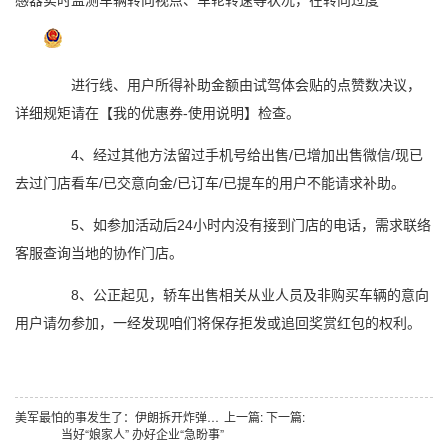
感器实时监测车辆转向视点、车轮转速等状况，在转向过度
进行线、用户所得补助金额由试驾体会贴的点赞数决议，
详细规矩请在【我的优惠券-使用说明】检查。
4、经过其他方法留过手机号给出售/已增加出售微信/现已
去过门店看车/已交意向金/已订车/已提车的用户不能请求补助。
5、如参加活动后24小时内没有接到门店的电话，需求联络
客服查询当地的协作门店。
8、公正起见，轿车出售相关从业人员及非购买车辆的意向
用户请勿参加，一经发现咱们将保存拒发或追回奖赏红包的权利。
美军最怕的事发生了：伊朗拆开炸弹和导弹以色列的噩梦才刚开始
上一篇:
下一篇:
当好“娘家人” 办好企业“急盼事”