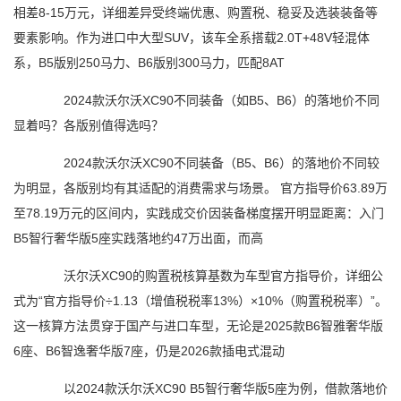
相差8-15万元，详细差异受终端优惠、购置税、稳妥及选装装备等
要素影响。作为进口中大型SUV，该车全系搭载2.0T+48V轻混体
系，B5版别250马力、B6版别300马力，匹配8AT
2024款沃尔沃XC90不同装备（如B5、B6）的落地价不同
显着吗？各版别值得选吗？
2024款沃尔沃XC90不同装备（B5、B6）的落地价不同较
为明显，各版别均有其适配的消费需求与场景。 官方指导价63.89万
至78.19万元的区间内，实践成交价因装备梯度摆开明显距离：入门
B5智行奢华版5座实践落地约47万出面，而高
沃尔沃XC90的购置税核算基数为车型官方指导价，详细公
式为“官方指导价÷1.13（增值税税率13%）×10%（购置税税率）”。
这一核算方法贯穿于国产与进口车型，无论是2025款B6智雅奢华版
6座、B6智逸奢华版7座，仍是2026款插电式混动
以2024款沃尔沃XC90 B5智行奢华版5座为例，借款落地价