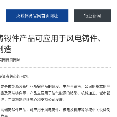
火狐体育官网首页网址
行业新闻
铸锻件产品可应用于风电铸件、
制造
官网首页网址
了投资者关心的问题。
要是做能源装备行业所需产品的研发、生产与销售，公司的基本的产
装备及高端铸件等，产品主要用于油气能源的钻采、机械加工、城市管
关注，希望您能继续关心和支持公司发展。
高端铸锻件产品，可应用于风电铸件、核电及机床等领域相关设备制
司发展。