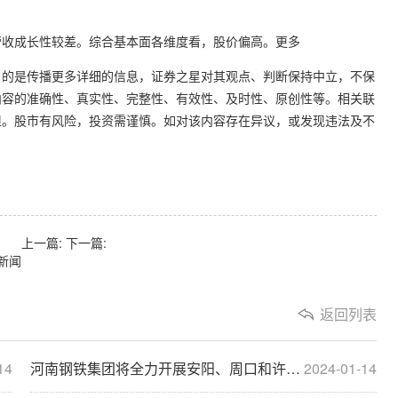
收成长性较差。综合基本面各维度看，股价偏高。更多
的是传播更多详细的信息，证券之星对其观点、判断保持中立，不保
内容的准确性、真实性、完整性、有效性、及时性、原创性等。相关联
担。股市有风险，投资需谨慎。如对该内容存在异议，或发现违法及不
上一篇:
下一篇:
新闻
返回列表
14
河南钢铁集团将全力开展安阳、周口和许昌钢铁基地
2024-01-14