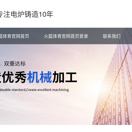
专注电炉铸造10年
狐体育官网首页
火狐体育官网首页登录
联系我们