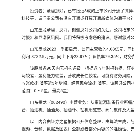
投资者：董秘您好，已有接近8成的上市公司开通了微博、
科技等，请问贵公司有没有开通或打算开通新媒体沟通平台
山东墨龙董秘：您好，谢谢您对公司的关注。公司指定的
时报》和巨潮资讯网。我们将积极考虑您的建议。感谢您对
山东墨龙2023一季报显示，公司主营收入4.08亿元，同比下降
利润-8732.9万元，同比下降23.97%；负债率79.35%，财务
该股最近90天内无机构评级。根据近五年财报数据，证券之
河较差，盈利能力较差，营收成长性较差。可能有财务风险，
收账款/利润率近3年增幅、经营现金流/利润率。该股好公司指
范围：0 ~ 5星，最高5星）
山东墨龙（002490）主营业务：从事能源装备行业所需
管、抽油机、抽油泵、抽油杆、钻机用缸套、阀门散件及大
以上内容由证券之星根据公开信息整理，由算法生成，与
视频、音频、数据及图表）全部或者部分内容的的准确性、