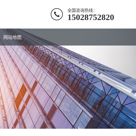
全国咨询热线：
15028752820
网站地图