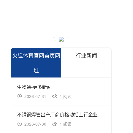
火狐体育官网首页网
行业新闻
址
生物通-更多新闻
铬钢 
2026-07-31
1 阅读
20
不锈钢焊管出产厂商价格动摇上行企业运转效益改进
钴金属
2026-07-30
1 阅读
20