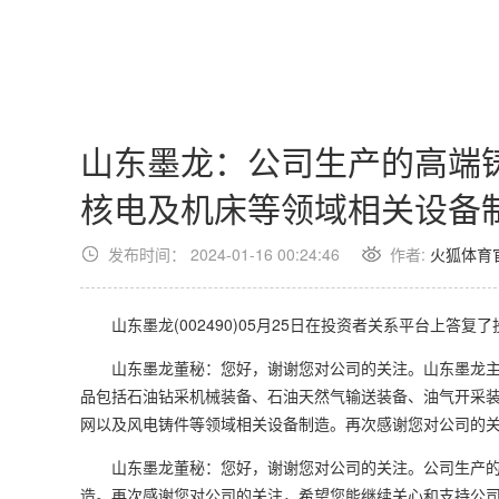
山东墨龙：公司生产的高端
核电及机床等领域相关设备
发布时间： 2024-01-16 00:24:46
作者:
火狐体育
山东墨龙(002490)05月25日在投资者关系平台上答复
山东墨龙董秘：您好，谢谢您对公司的关注。山东墨龙主
品包括石油钻采机械装备、石油天然气输送装备、油气开采
网以及风电铸件等领域相关设备制造。再次感谢您对公司的
山东墨龙董秘：您好，谢谢您对公司的关注。公司生产的
造。再次感谢您对公司的关注，希望您能继续关心和支持公