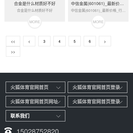
合金是什么材质好不好
中信金属(601061)_最新价格_行情_走势图—东方财富网
合金是什么材质好不好
中信金属(601061)_最新价格_行情_走势图—东方财富网
MORE
MORE
<<
<
3
4
5
6
>
>>
火狐体育官网首页
火狐体育官网首页登录
火狐体育官网首页网址
火狐体育官网首页登录
联系我们
15028752820